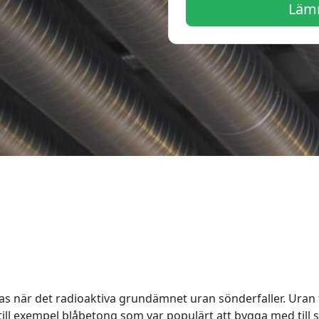
Lämn
das när det radioaktiva grundämnet uran sönderfaller. Uran 
 till exempel blåbetong som var populärt att bygga med till s