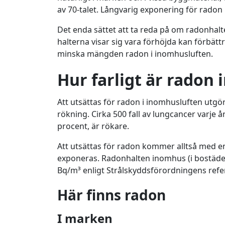
av 70-talet. Långvarig exponering för radon
Det enda sättet att ta reda på om radonhalt
halterna visar sig vara förhöjda kan förbätt
minska mängden radon i inomhusluften.
Hur farligt är radon
Att utsättas för radon i inomhusluften utgör
rökning. Cirka 500 fall av lungcancer varje år
procent, är rökare.
Att utsättas för radon kommer alltså med en
exponeras. Radonhalten inomhus (i bostäder, 
Bq/m³ enligt Strålskyddsförordningens refe
Här finns radon
I marken