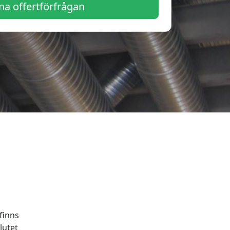
a offertförfrågan
finns
lutet