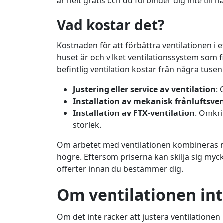
är helt gratis och du förbinder dig inte till n
Vad kostar det?
Kostnaden för att förbättra ventilationen i 
huset är och vilket ventilationssystem som fin
befintlig ventilation kostar från några tuse
Justering eller service av ventilation
: 
Installation av mekanisk frånluftsven
Installation av FTX-ventilation
: Omkri
storlek.
Om arbetet med ventilationen kombineras m
högre. Eftersom priserna kan skilja sig mycke
offerter innan du bestämmer dig.
Om ventilationen int
Om det inte räcker att justera ventilationen 