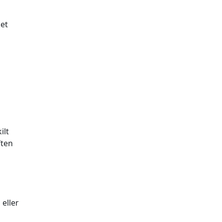
ket
ilt
ften
 eller