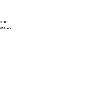
stort
vice av
s
i