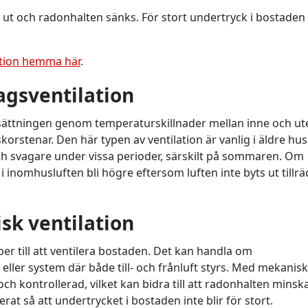
en ut och radonhalten sänks. För stort undertryck i bostaden
ation hemma här
.
gsventilation
msättningen genom temperaturskillnader mellan inne och ut
korstenar. Den här typen av ventilation är vanlig i äldre hus
och svagare under vissa perioder, särskilt på sommaren. Om
i inomhusluften bli högre eftersom luften inte byts ut tillrä
k ventilation
per till att ventilera bostaden. Det kan handla om
t eller system där både till- och frånluft styrs. Med mekanisk
och kontrollerad, vilket kan bidra till att radonhalten minska
erat så att undertrycket i bostaden inte blir för stort.