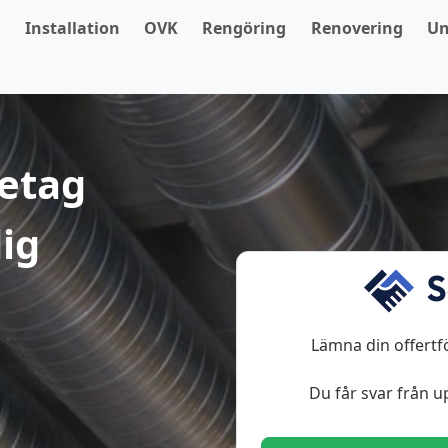
X
Installation
OVK
Rengöring
Renovering
Un
retag
ig
Lämna din offertf
Du får svar från up