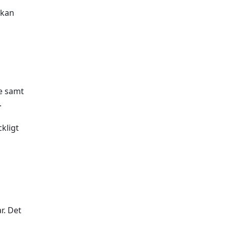
 kan
e samt
.
ckligt
r. Det