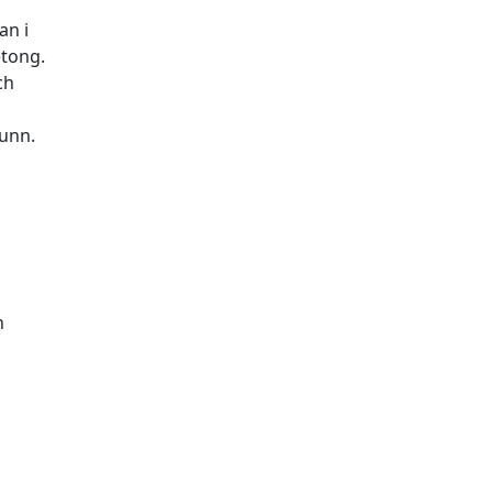
an i
etong.
ch
runn.
n