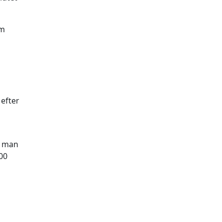
Om
 efter
d man
00