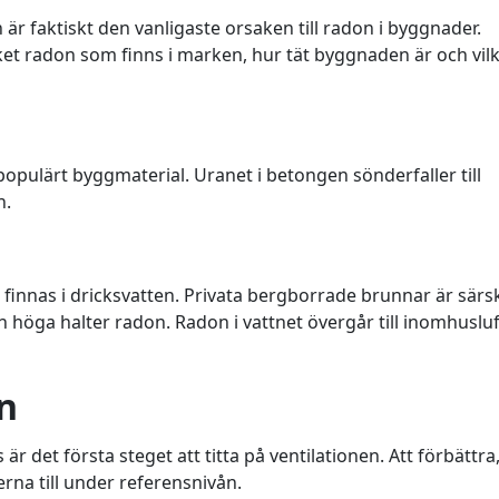
r faktiskt den vanligaste orsaken till radon i byggnader.
t radon som finns i marken, hur tät byggnaden är och vil
t populärt byggmaterial. Uranet i betongen sönderfaller till
n.
finnas i dricksvatten. Privata bergborrade brunnar är särsk
n höga halter radon. Radon i vattnet övergår till inomhuslu
n
det första steget att titta på ventilationen. Att förbättra,
erna till under referensnivån.