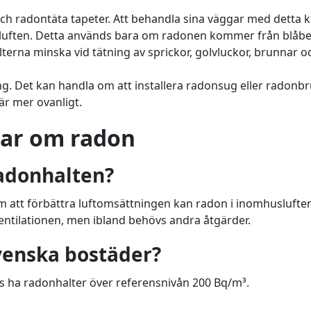
 och radontäta tapeter. Att behandla sina väggar med detta k
usluften. Detta används bara om radonen kommer från blåb
rna minska vid tätning av sprickor, golvluckor, brunnar o
ring. Det kan handla om att installera radonsug eller radonb
är mer ovanligt.
var om radon
radonhalten?
om att förbättra luftomsättningen kan radon i inomhuslufte
a ventilationen, men ibland behövs andra åtgärder.
svenska bostäder?
s ha radonhalter över referensnivån 200 Bq/m³.